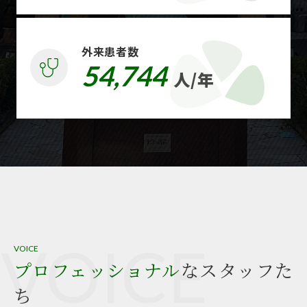
外来患者数
54,744
人/年
VOICE
VOICE
プロフェッショナル
なスタッフた
ち