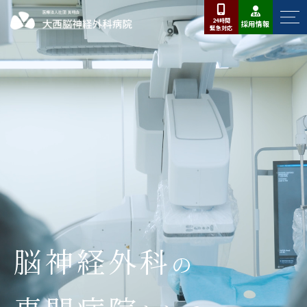
24時間
採用情報
緊急
対応
脳神経外科
の