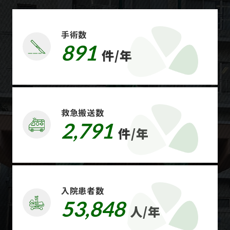
手術数
891
件/年
救急搬送数
2,791
件/年
入院患者数
53,848
人/年