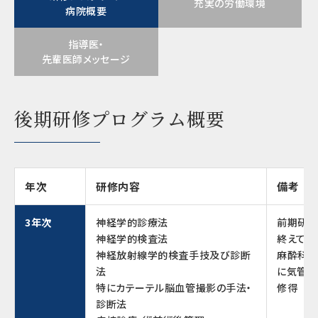
充実の労働環境
病院概要
指導医・
先輩医師メッセージ
後期研修プログラム概要
年次
研修内容
備考
3年次
神経学的診療法
前期研修
神経学的検査法
終えてな
神経放射線学的検査手技及び診断
麻酔科に
法
に気管内
特にカテーテル脳血管撮影の手法・
修得
診断法