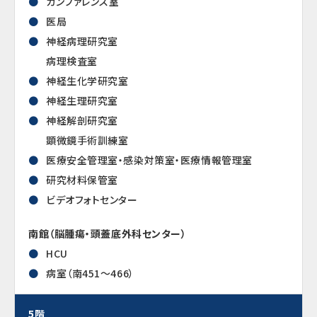
カンファレンス室
医局
神経病理研究室
病理検査室
神経生化学研究室
神経生理研究室
神経解剖研究室
顕微鏡手術訓練室
医療安全管理室・感染対策室・医療情報管理室
研究材料保管室
ビデオフォトセンター
南館（脳腫瘍・頭蓋底外科センター）
HCU
病室（南451～466）
5階