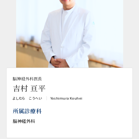
脳神経外科医長
吉村 亘平
よしむら こうへい
Yoshimura Kouhei
所属診療科
脳神経外科