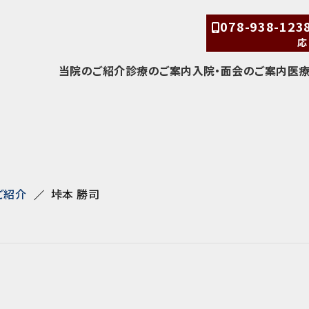
078-938-12
応
当院のご紹介
診療のご案内
入院・面会のご案内
医
ご紹介
垰本 勝司