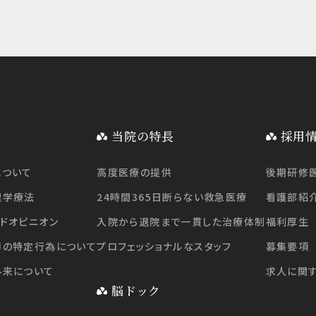
当院の特長
採用
について
高度医療の提供
後期研修
理学療法
24時間365日断らない救急医療
看護部紹
ドオピニオン
入院から退院まで一貫した治療体制
福利厚生
師の特定行為について
プロフェッショナルなスタッフ
募集要項
外来について
求人に関
脳ドック