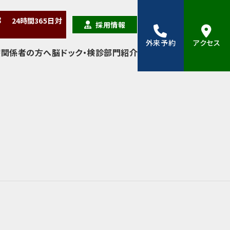
38
24時間
365日
対
採用情報
外来予約
アクセス
療関係者の方へ
脳ドック・検診
部門紹介