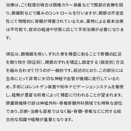
治療は、ごく軽度の場合は頚椎カラー装着などで頚部の安静を図
り、鎮痛剤などで痛みのコントロールを行いますが、関節の不安定
性にて物理的に脊髄が障害されているため、薬物による根本治療
は不可能で、症状の経過や状態に応じて手術治療が必要になりま
す。
現在は、顕微鏡を用い、ずれた骨を精密に削ることで脊髄の圧迫
を取り除き（除圧術）、関節のずれを矯正し固定する（固定術）方法
を組み合わせて行うのが一般的です。前述のとおり、この部分には
生命にとって非常に大切な神経や血管が複雑に走行しているた
め、手術にはレントゲン装置や術中ナビゲーションシステムを駆使
し、経験が豊富な術者によって精密に行われることが望まれます。
頭蓋頸椎移行部は神経外科・脊椎脊髄外科領域でも特殊な部位
であり、診断・治療も容易ではなく脳・脊髄・脊椎などに対する総
合的な知識や経験が重要となります。