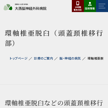
24時間
採用情報
緊急
対応
環軸椎亜脱臼（頭蓋頚椎移行
部）
トップページ
診療のご案内
脳・神経の病気
環軸椎亜脱臼
環軸椎亜脱臼などの頭蓋頚椎移行