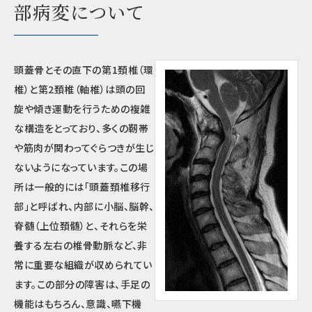
部病変について
頭蓋骨とその直下の第1頚椎（環
椎）と第2頚椎（軸椎）は頭の回
旋や傾き運動を行うための複雑
な構造をとっており、多くの靭帯
や筋肉が関わってぐらつきが生じ
ないようになっています。この場
所は一般的には「頭蓋頚椎移行
部」と呼ばれ、内部に小脳、脳幹、
脊髄（上位頚髄）と、それらを栄
養する左右の椎骨動脈など、非
常に重要な組織が収められてい
ます。この部分の障害は、手足の
機能はもちろん、意識、嚥下機