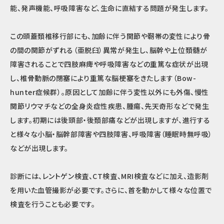
能、発声機能、呼吸障害など、生命に直結する問題が発生します。
この頭蓋頚椎移行部にも、加齢に伴う関節や靭帯の変性により骨
の間の関節がずれる（亜脱臼）異常が発生し、脳幹や上位頚髄が
障害されることで四肢麻痺や呼吸障害などの重篤な症状が出現
し、椎骨動脈の閉塞により重篤な脳梗塞をきたします（Bow-
hunter症候群）。原因として加齢に伴う変性以外にも外傷、慢性
関節リウマチなどの全身炎症性疾患、腫瘍、先天奇形などで発生
します。初期には後頭部・後頚部痛などが出現しますが、進行する
と様々な小脳・脳幹部障害や四肢障害、呼吸障害（睡眠時無呼吸）
などが出現します。
診断には、レントゲン検査、CT検査、MRI検査などに加え、造影剤
を用いた血管撮影が必要です。さらに、首を動かして様々な位置で
検査を行うことも必要です。