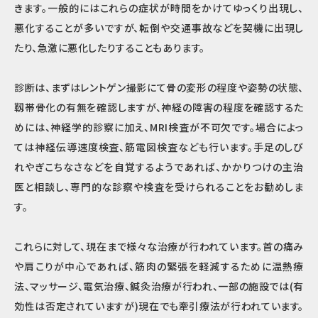
きます。一般的にはこれらの症状が時間をかけてゆっくり出現し、
悪化することが多いですが、転倒や交通事故などを契機に出現し
たり、急激に悪化したりすることもあります。
診断は、まずはレントゲン撮影にて骨の変形の程度や姿勢の状態、
靱帯骨化の有無を確認しますが、神経の障害の程度を確認するた
めには、神経学的診察に加え、MRI検査が不可欠です。場合によっ
ては神経伝導速度検査、筋電図検査なども行います。手足のしび
れやぎこちなさなどを自覚するようであれば、かかりつけの主治
医と相談し、専門的な診察や検査を受けられることをお勧めしま
す。
これらに対して、現在まで様々な治療が行われています。首の痛み
や肩こりが中心であれば、筋肉の緊張を軽減するために温熱療
法、マッサージ、電気治療、鍼灸治療が行われ、一部の施設では(有
効性は否定されていますが)現在でも牽引療法が行われています。