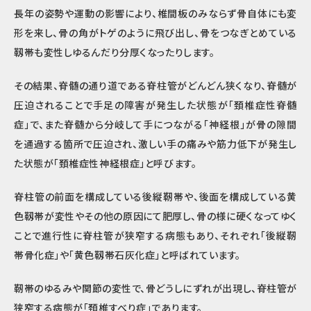
長年の姿勢や運動の影響により、椎間板のみならず骨自体にも変
形を来し、骨の角がトゲのように飛び出し、骨をつなぎとめている
靱帯も変性しゆるんだり分厚くなったりします。
その結果、脊髄の通り道である脊柱管がどんどん狭くなり、脊髄が
圧迫されることで手足の障害が発生した状態が「頚椎症性脊髄
症」で、また脊髄から分岐して手につながる「神経根」が骨の隙間
を通過する箇所で圧迫され、激しい手の痛みや筋力低下が発生し
た状態が「頚椎症性神経根症」と呼びます。
脊柱管の前面を構成している後縦靭帯や、後面を構成している黄
色靱帯が変性やその他の原因にて肥厚し、骨の様に硬くなってゆく
ことで進行性に脊柱管が狭窄する病態もあり、それぞれ「後縦靭
帯骨化症」や「黄色靱帯石灰化症」と呼ばれています。
靭帯のゆるみや関節の変性で、骨どうしにずれが出現し、脊柱管が
狭窄する病態が「頚椎すべり症」であります。