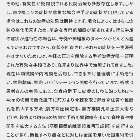
その他、有効性が疑問視される民間治療も多数存在します。しか
し、首や肩こりの症状が重篤な場合や手足の症状が出現している
場合はこれらの治療の効果は期待できず、場合によってはさらに症
状の悪化を来すため、早急な専門的加療が望まれます。特に手足
の症状が進行性の場合は、脊髄や神経根のダメージがどんどん進
んでいるわけですから、症状を回復させ、それらの症状を一生涯残
存させないためには、神経の圧迫を解除する手術治療が唯一証明
された有効な手段であり、従来より世界中で治療されてきました。
現在は顕微鏡や内視鏡を活用し、できるだけ低侵襲に手術を行
い、早期離床、早期リハビリテーション開始を行っています。術式は
患者さんの病態に応じ、全身麻酔下に皮膚のしわに沿った約3～
4cmの切開で顕微鏡下に前方より骨棘を取り除き脊柱管や椎間
孔を拡大する方法（前方除圧固定術、前方椎間孔除圧拡大術な
ど）や、後方より約6㎝の切開で手術用顕微鏡を用いて脊柱管や椎
間孔を拡大する方法（筋層構築的棘突起椎弓形成術）を施行する
ことが多く、頚椎すべり症などに対しは金属を用いた固定術を併