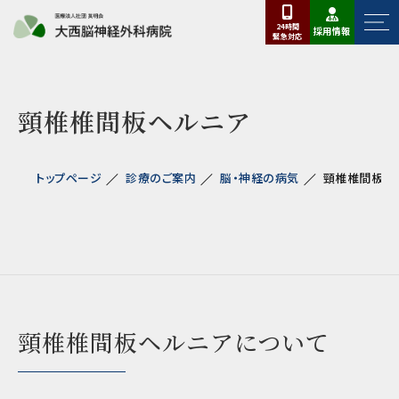
24時間
採用情報
緊急
対応
頸椎椎間板ヘルニア
トップページ
診療のご案内
脳・神経の病気
頸椎椎間板ヘ
頸椎椎間板ヘルニアについて