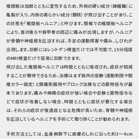
椎間板は加齢とともに変性するため、外側の硬い成分（線維輪）に
亀裂が入り、内側の柔らかい成分（髄核）が飛び出すことがあり、こ
の状態を「椎間板ヘルニア」と呼びます。頚椎での椎間板ヘルニア
により、首の後ろや肩甲骨の周辺に痛みが出現しますが、ヘルニア
が脊髄や神経根を圧迫すれば、手足の運動障害や痛み、しびれが
出現します。診断にはレントゲン検査だけでは不可能で、15分程度
のMRI検査だけで容易に診断できます。
飛び出した椎間板ヘルニアは時間とともに吸収され、症状が軽減
することが期待できるため、治療はまず局所の安静（運動制限や頚
椎カラー固定）と鎮痛剤服用やブロック治療などの薬物投与が基
本であります。痛みや麻痺の症状が強い場合や安静と薬物投与な
どで症状が改善しない場合、時間とともに症状が悪化する場合
は、それらの症状が後遺症となる危険が高いため、脊髄や神経根
を圧迫しているヘルニアを手術にて取り除くことが勧められます。
手術方法としては、全身麻酔下に皮膚のしわに沿った約3～4cm