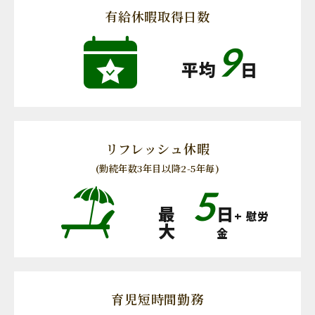
有給休暇取得日数
9
平均
日
リフレッシュ休暇
(勤続年数3年目以降2-5年毎)
5
最
日
+ 慰労
大
金
育児短時間勤務