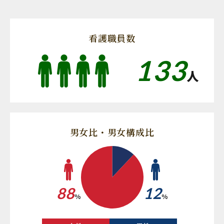
看護職員数
133
人
男女比・男女構成比
88
12
%
%