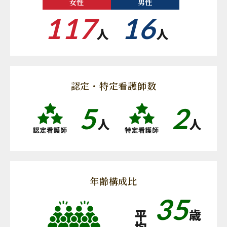
女性
男性
117
16
人
人
認定・特定看護師数
5
2
人
人
年齢構成比
35
平
歳
均