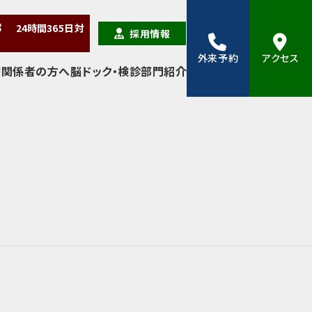
38
24時間
365日
対
採用情報
外来予約
アクセス
療関係者の方へ
脳ドック・検診
部門紹介