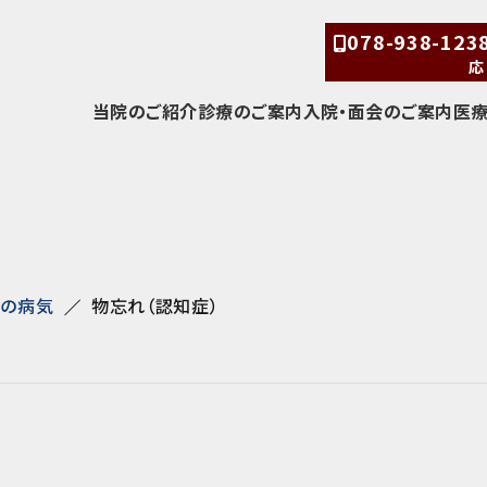
078-938-12
応
当院のご紹介
診療のご案内
入院・面会のご案内
医
経の病気
物忘れ（認知症）