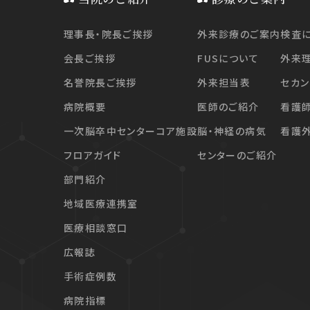
理事長・院長ご挨拶
外来診療のご案内
検査
会長ご挨拶
FUSについて
外来
名誉院長ご挨拶
外来担当表
セカン
病院概要
医師のご紹介
看護
一次脳卒中センターコア施設
脳・神経の病気
看護
フロアガイド
センターのご紹介
部門紹介
地域医療連携室
医療相談窓口
広報誌
手術症例数
病院指標