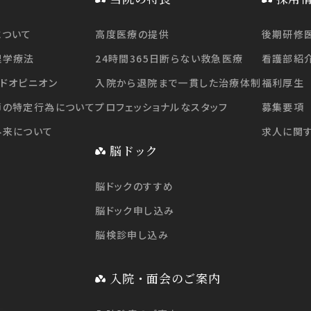
について
高度医療の提供
後期研修
理学療法
24時間365日断らない救急医療
看護部紹
ドオピニオン
入院から退院まで一貫した治療体制
福利厚生
師の特定行為について
プロフェッショナルなスタッフ
募集要項
外来について
求人に関
脳ドック
脳ドックのすすめ
脳ドック申し込み
脳検診申し込み
入院・面会のご案内