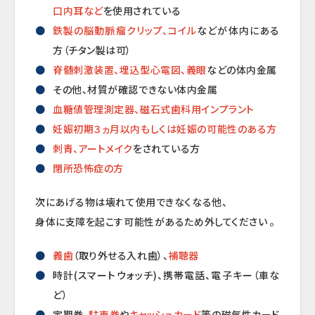
口内耳など
を使用されている
鉄製の脳動脈瘤クリップ、コイル
などが体内にある
方（チタン製は可）
脊髄刺激装置、埋込型心電図、義眼
などの体内金属
その他、材質が確認できない体内金属
血糖値管理測定器、磁石式歯科用インプラント
妊娠初期３ヵ月以内もしくは妊娠の可能性のある方
刺青、アートメイク
をされている方
閉所恐怖症の方
次にあげる物は壊れて使用できなくなる他、
身体に支障を起こす可能性があるため外してください 。
義歯
（取り外せる入れ歯）、
補聴器
時計(スマートウォッチ)、携帯電話、電子キー（車な
ど）
定期券、
駐車券
や
キャッシュカード
等の磁気性カード