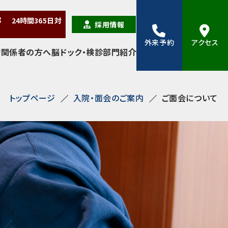
38
24時間
365日
対
採用情報
外来予約
アクセス
療関係者の方へ
脳ドック・検診
部門紹介
トップページ
入院・面会のご案内
ご面会について