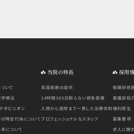
当院の特長
採用
について
高度医療の提供
後期研修
理学療法
24時間365日断らない救急医療
看護部紹
ドオピニオン
入院から退院まで一貫した治療体制
福利厚生
師の特定行為について
プロフェッショナルなスタッフ
募集要項
外来について
求人に関