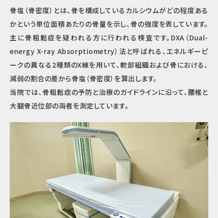
骨塩（骨密度）とは、骨を構成しているカルシウムがどの程度ある
かという単位面積あたりの骨量を示し、骨の強度を表しています。
主に骨粗鬆症を疑われる方に行われる検査です。DXA（Dual-
energy X-ray Absorptiometry）法と呼ばれる、エネルギーピ
ークの異なる2種類のX線を用いて、軟部組織および骨における、
減弱の割合の差から骨塩（骨密度）を算出します。
当院では、骨粗鬆症の予防と治療のガイドラインに沿って、腰椎と
大腿骨近位部の両者を測定しています。