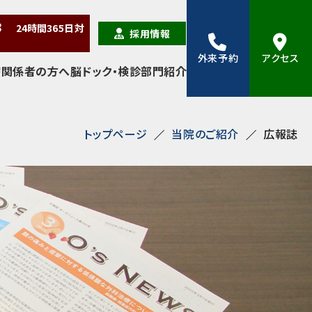
38
24時間
365日
対
採用情報
外来予約
アクセス
療関係者の方へ
脳ドック・検診
部門紹介
トップページ
当院のご紹介
広報誌