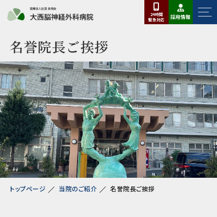
24時間
採用情報
緊急
対応
名誉院長ご挨拶
トップページ
当院のご紹介
名誉院長ご挨拶