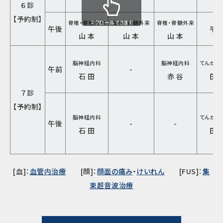
６診
【予約制】
スクロールできます
脊椎・脊髄外来
脊椎・脊髄外来
脊椎・脊髄外来
午後
平 
山 本
山 本
山 本
脳神経内科
脳神経内科
てんかん
午前
-
石 田
赤 谷
田 
７診
【予約制】
脳神経内科
てんかん
午後
-
-
石 田
田 
[血]：
血管内治療
[顔]：
顔面の痛み
・
けいれん
[FUS]：
集
束超音波治療