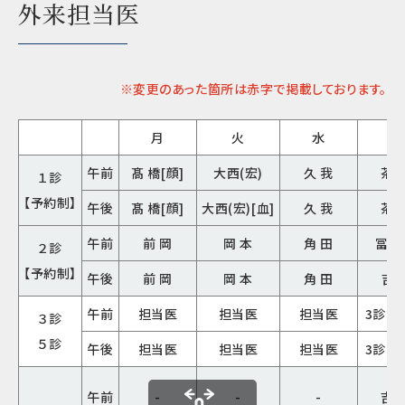
外来担当医
※変更のあった箇所は赤字で掲載しております。
月
火
水
木
午前
髙 橋[顔]
大西(宏)
久 我
茶 
１診
【予約制】
午後
髙 橋[顔]
大西(宏)[血]
久 我
茶 
午前
前 岡
岡 本
角 田
冨土
２診
【予約制】
午後
前 岡
岡 本
角 田
吉
午前
担当医
担当医
担当医
3診 
３診
５診
午後
担当医
担当医
担当医
3診 
午前
-
-
-
吉 