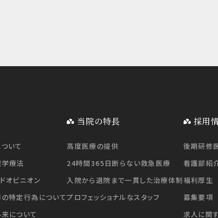
当院の特長
採用
について
高度医療の提供
後期研修
理学療法
24時間365日断らない救急医療
看護部紹
ドオピニオン
入院から退院まで一貫した治療体制
福利厚生
師の特定行為について
プロフェッショナルなスタッフ
募集要項
外来について
求人に関