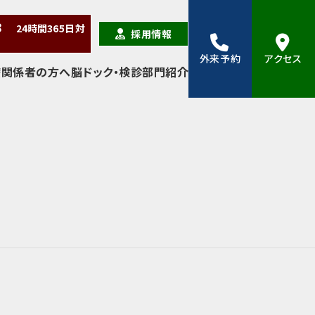
38
24時間
365日
対
採用情報
外来予約
アクセス
療関係者の方へ
脳ドック・検診
部門紹介