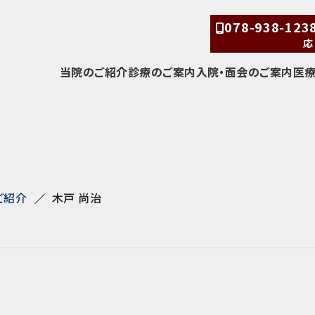
078-938-12
応
当院のご紹介
診療のご案内
入院・面会のご案内
医
ご紹介
木戸 尚治