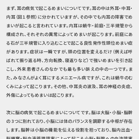
まず、耳の病気で起こるめまいについてです。耳の中は外耳・中耳・
内耳（図１参照）に分かれていますが、その中でも内耳の障害でめ
まいが起こると言われています。内耳は蝸牛・前庭・三半規管から
構成され、それぞれの異常によってめまいが起こります。前庭にあ
る石が三半規管に入り込むことで起こる良性発作性頭位めまい症
があります。症状は一瞬ですが、頭の位置を変えるだけ（例えば呼
ばれて振り返る時、方向転換、寝返りなど）で強いめまいを引き起
こし、外来患者さんのなかでも最も多い訴えの中の一つです。ま
た、みなさんがよく耳にするメニエール病ですが、これは蝸牛のむ
くみによって起こります。その他、中耳炎の波及、耳の神経の炎症、
外傷によってもめまいは起こります。
次に脳の病気で起こるめまいについてです。脳は大脳・小脳・脳幹
の 3つに別れており、小脳には体のバランスを調節する中枢が存在
します。脳幹は小脳の機能を伝える役割を担っており、脳内出血・
脳梗塞・脳血液循環障害によって起こる小脳・脳幹への血流障害