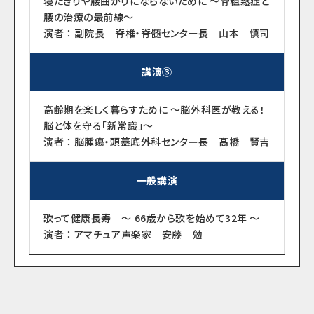
寝たきりや腰曲がりにならないために ～骨粗鬆症と
腰の治療の最前線～
演者 ： 副院長 脊椎・脊髄センター長 山本 慎司
講演③
高齢期を楽しく暮らすために ～脳外科医が教える！
脳と体を守る「新常識」～
演者 ： 脳腫瘍・頭蓋底外科センター長 髙橋 賢吉
一般講演
歌って健康長寿 ～ 66歳から歌を始めて32年 ～
演者 ： アマチュア声楽家 安藤 勉