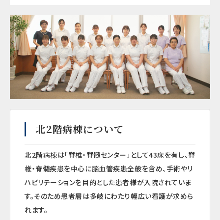
北2階病棟について
北
2
階病棟は「脊椎・脊髄センター」として
43
床を有し、脊
椎・脊髄疾患を中心に脳血管疾患全般を含め、手術やリ
ハビリテーションを目的とした患者様が入院されていま
す。そのため患者層は多岐にわたり幅広い看護が求めら
れます。