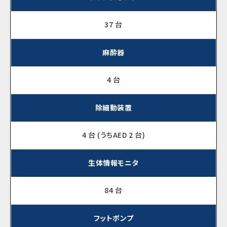
37 台
麻酔器
4 台
除細動装置
4 台 (うちAED 2 台)
生体情報モニタ
84 台
フットポンプ